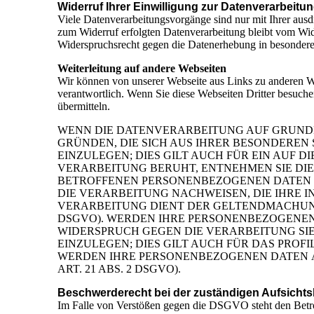
Widerruf Ihrer Einwilligung zur Datenverarbeitu
Viele Datenverarbeitungsvorgänge sind nur mit Ihrer ausdr
zum Widerruf erfolgten Datenverarbeitung bleibt vom Wid
Widerspruchsrecht gegen die Datenerhebung in besonde
Weiterleitung auf andere Webseiten
Wir können von unserer Webseite aus Links zu anderen Web
verantwortlich. Wenn Sie diese Webseiten Dritter besuche
übermitteln.
WENN DIE DATENVERARBEITUNG AUF GRUNDLAGE
GRÜNDEN, DIE SICH AUS IHRER BESONDEREN
EINZULEGEN; DIES GILT AUCH FÜR EIN AUF 
VERARBEITUNG BERUHT, ENTNEHMEN SIE DI
BETROFFENEN PERSONENBEZOGENEN DATEN N
DIE VERARBEITUNG NACHWEISEN, DIE IHRE I
VERARBEITUNG DIENT DER GELTENDMACHUNG
DSGVO). WERDEN IHRE PERSONENBEZOGENEN 
WIDERSPRUCH GEGEN DIE VERARBEITUNG S
EINZULEGEN; DIES GILT AUCH FÜR DAS PROF
WERDEN IHRE PERSONENBEZOGENEN DATEN 
ART. 21 ABS. 2 DSGVO).
Beschwerderecht bei der zuständigen Aufsicht
Im Falle von Verstößen gegen die DSGVO steht den Betrof