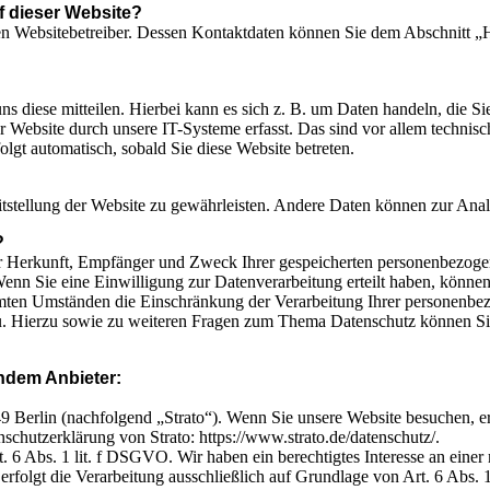
uf dieser Website?
en Websitebetreiber. Dessen Kontaktdaten können Sie dem Abschnitt „Hi
s diese mitteilen. Hierbei kann es sich z. B. um Daten handeln, die 
 Website durch unsere IT-Systeme erfasst. Das sind vor allem technisc
olgt automatisch, sobald Sie diese Website betreten.
eitstellung der Website zu gewährleisten. Andere Daten können zur Ana
?
ber Herkunft, Empfänger und Zweck Ihrer gespeicherten personenbezoge
nn Sie eine Einwilligung zur Datenverarbeitung erteilt haben, können 
mten Umständen die Einschränkung der Verarbeitung Ihrer personenbez
u. Hierzu sowie zu weiteren Fragen zum Thema Datenschutz können Sie
endem Anbieter:
9 Berlin (nachfolgend „Strato“). Wenn Sie unsere Website besuchen, erf
chutzerklärung von Strato: https://www.strato.de/datenschutz/.
 6 Abs. 1 lit. f DSGVO. Wir haben ein berechtigtes Interesse an einer 
 erfolgt die Verarbeitung ausschließlich auf Grundlage von Art. 6 Abs