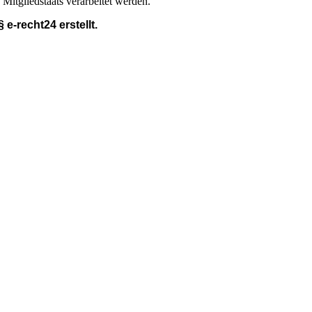
 Mitgliedstaats verarbeitet werden.
 §
e-recht24 erstellt.