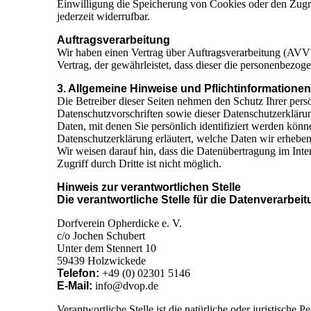
Einwilligung die Speicherung von Cookies oder den Zugri
jederzeit widerrufbar.
Auftragsverarbeitung
Wir haben einen Vertrag über Auftragsverarbeitung (AVV)
Vertrag, der gewährleistet, dass dieser die personenbez
3. Allgemeine Hinweise und Pflichtinformatione
Die Betreiber dieser Seiten nehmen den Schutz Ihrer pers
Datenschutzvorschriften sowie dieser Datenschutzerklär
Daten, mit denen Sie persönlich identifiziert werden könn
Datenschutzerklärung erläutert, welche Daten wir erheben
Wir weisen darauf hin, dass die Datenübertragung im Inte
Zugriff durch Dritte ist nicht möglich.
Hinweis zur verantwortlichen Stelle
Die verantwortliche Stelle für die Datenverarbeit
Dorfverein Opherdicke e. V.
c/o Jochen Schubert
Unter dem Stennert 10
59439 Holzwickede
Telefon:
+49 (0) 02301 5146
E-Mail:
info@dvop.de
Verantwortliche Stelle ist die natürliche oder juristisch