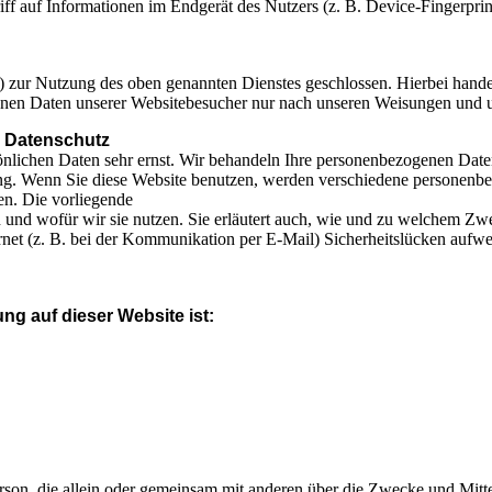
ff auf Informationen im Endgerät des Nutzers (z. B. Device-Fingerpri
 zur Nutzung des oben genannten Dienstes geschlossen. Hierbei handel
ogenen Daten unserer Websitebesucher nur nach unseren Weisungen und
n
Datenschutz
önlichen Daten sehr ernst. Wir behandeln Ihre personenbezogenen Date
ung. Wenn Sie diese Website benutzen, werden verschiedene personen
en. Die vorliegende
 und wofür wir sie nutzen. Sie erläutert auch, wie und zu welchem Zw
rnet (z. B. bei der Kommunikation per E-Mail) Sicherheitslücken aufw
ung auf dieser Website ist:
e Person, die allein oder gemeinsam mit anderen über die Zwecke und Mi