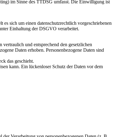
nting) im Sinne des TTDSG umfasst. Die Einwilligung ist
t es sich um einen datenschutzrechtlich vorgeschriebenen
 unter Einhaltung der DSGVO verarbeitet.
n vertraulich und entsprechend den gesetzlichen
bezogene Daten erhoben. Personenbezogene Daten sind
eck das geschieht.
eisen kann. Ein lückenloser Schutz der Daten vor dem
ttel der Verarbeitung von personenbezogenen Daten (z. B.