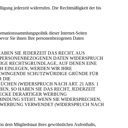
lligung jederzeit widerrufen. Die Rechtmäßigkeit der bis
ormationssammlungspolitik dieser Internet-Seiten
 bevor Sie ihnen Ihre personenbezogenen Daten
ABEN SIE JEDERZEIT DAS RECHT, AUS
ER PERSONENBEZOGENEN DATEN WIDERSPRUCH
ILIGE RECHTSGRUNDLAGE, AUF DENEN EINE
H EINLEGEN, WERDEN WIR IHRE
N ZWINGENDE SCHUTZWÜRDIGE GRÜNDE FÜR
 DIE
HEN (WIDERSPRUCH NACH ART. 21 ABS. 1
N, SO HABEN SIE DAS RECHT, JEDERZEIT
WECKE DERARTIGER WERBUNG
RBINDUNG STEHT. WENN SIE WIDERSPRECHEN,
KTWERBUNG VERWENDET (WIDERSPRUCH NACH
n dem Mitgliedstaat ihres gewöhnlichen Aufenthalts,