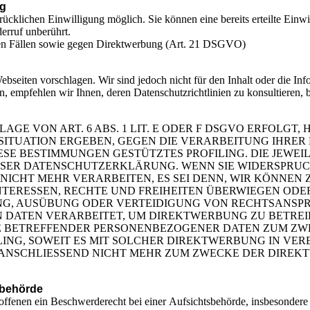
ng
ücklichen Einwilligung möglich. Sie können eine bereits erteilte Einwi
erruf unberührt.
ren Fällen sowie gegen Direktwerbung (Art. 21 DSGVO)
seiten vorschlagen. Wir sind jedoch nicht für den Inhalt oder die Inf
n, empfehlen wir Ihnen, deren Datenschutzrichtlinien zu konsultieren,
 VON ART. 6 ABS. 1 LIT. E ODER F DSGVO ERFOLGT, H
 SITUATION ERGEBEN, GEGEN DIE VERARBEITUNG IHR
DIESE BESTIMMUNGEN GESTÜTZTES PROFILING. DIE JEWE
ESER DATENSCHUTZERKLÄRUNG. WENN SIE WIDERSPRUC
ICHT MEHR VERARBEITEN, ES SEI DENN, WIR KÖNNE
NTERESSEN, RECHTE UND FREIHEITEN ÜBERWIEGEN ODER
, AUSÜBUNG ODER VERTEIDIGUNG VON RECHTSANSPRÜC
DATEN VERARBEITET, UM DIREKTWERBUNG ZU BETREIBE
IE BETREFFENDER PERSONENBEZOGENER DATEN ZUM Z
ILING, SOWEIT ES MIT SOLCHER DIREKTWERBUNG IN VE
ANSCHLIESSEND NICHT MEHR ZUM ZWECKE DER DIRE
sbehörde
fenen ein Beschwerderecht bei einer Aufsichtsbehörde, insbesondere i